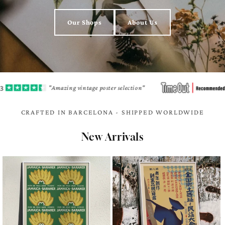
Our Shops
About Us
"Amazing vintage poster selection"
"A h
CRAFTED IN BARCELONA - SHIPPED WORLDWIDE
New Arrivals