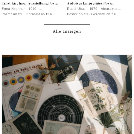
Ernst Kirchner Ausstellung Poster
Ardoises Empreintes Poster
Ernst Kirchner · 1910 ·
Raoul Ubac · 1979 · Abstrakter
Expressionistisches Akt-Poster mit
Kunstdruck mit eingravenen
Poster ab €9 · Gerahmt ab €16
Poster ab €9 · Gerahmt ab €16
kräftigen schwarzen Konturen und
Schieferstrukturen und schattenhaften
lebhaftem Blau und Rot
organischen Formen
Alle anzeigen