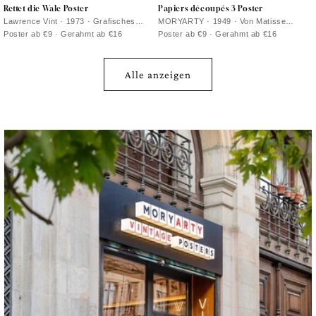
Rettet die Wale Poster
Papiers découpés 3 Poster
Lawrence Vint · 1973 · Grafisches
MORYARTY · 1949 · Von Matisse
Poster zum Meeresschutz mit
inspiriertes Poster mit kräftigen roten
Poster ab €9 · Gerahmt ab €16
Poster ab €9 · Gerahmt ab €16
stilisierter weißer Walfigur auf
Blattformen vor luftigem Weiß und Rosa
tiefblauem Grund
Alle anzeigen