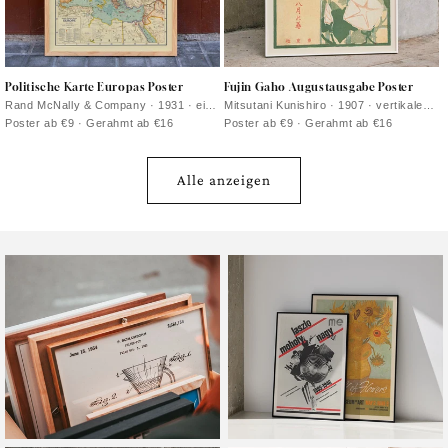
Politische Karte Europas Poster
Fujin Gaho Augustausgabe Poster
Rand McNally & Company · 1931 · ein
Mitsutani Kunishiro · 1907 · vertikales
detailreiches Vintage-Poster mit den
botanisches Poster mit roten
Poster ab €9 · Gerahmt ab €16
Poster ab €9 · Gerahmt ab €16
politischen Grenzen Europas
Trichterwinden, japanischer Schrift und
warmem Papiergrund
Alle anzeigen