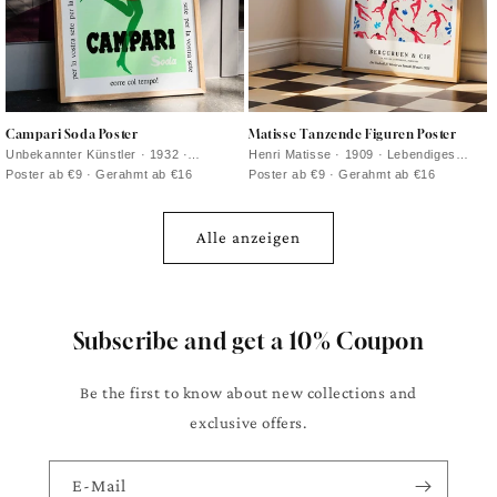
Campari Soda Poster
Matisse Tanzende Figuren Poster
Unbekannter Künstler · 1932 ·
Henri Matisse · 1909 · Lebendiges
Verspieltes Campari Soda Werbeposter
Poster mit tanzenden Figuren in
Poster ab €9 · Gerahmt ab €16
Poster ab €9 · Gerahmt ab €16
mit flanierender Flasche vor
kräftigen roten Silhouetten vor
tiefschwarzem Hintergrund
tiefblauem Hintergrund
Alle anzeigen
Subscribe and get a 10% Coupon
Be the first to know about new collections and
exclusive offers.
E-Mail