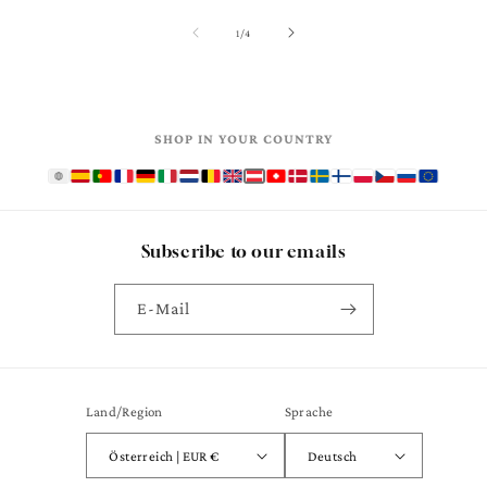
von
1
/
4
SHOP IN YOUR COUNTRY
Subscribe to our emails
E-Mail
Land/Region
Sprache
Österreich | EUR €
Deutsch