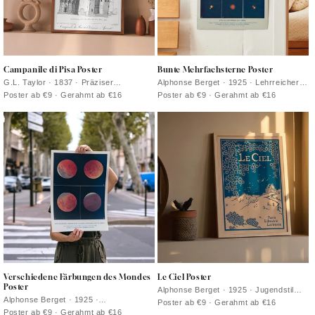
Campanile di Pisa Poster
Bunte Mehrfachsterne Poster
G.L. Taylor · 1837 · Präziser
Alphonse Berget · 1925 · Lehrreicher
architektonischer Kunstdruck des
Astronomie-Poster in klarem Blau mit
Poster ab €9 · Gerahmt ab €16
Poster ab €9 · Gerahmt ab €16
schiefen Turms von Pisa in klarer
kontrastreichen Sternpunkten und
Monochromie
verbindenden Linien
Verschiedene Färbungen des Mondes
Le Ciel Poster
Poster
Alphonse Berget · 1925 · Jugendstil
Alphonse Berget · 1925 ·
Poster zur Astronomie mit tiefblauem
Poster ab €9 · Gerahmt ab €16
Diagrammartiger wissenschaftlicher
Himmel, Diagrammen und filigranen
Poster ab €9 · Gerahmt ab €16