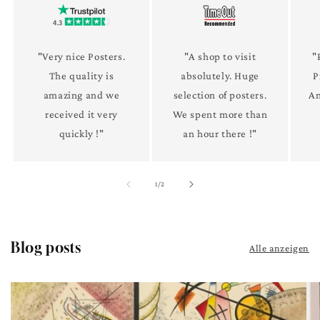
"Very nice Posters.
"A shop to visit
"
The quality is
absolutely. Huge
P
amazing and we
selection of posters.
An
received it very
We spent more than
quickly !"
an hour there !"
von
1
/
2
Blog posts
Alle anzeigen